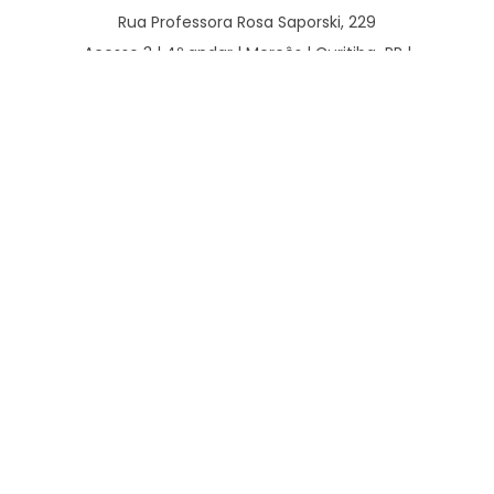
Rua Professora Rosa Saporski, 229
Acesso 3 | 4º andar | Mercês | Curitiba-PR |
80.810-040
CONTATO
WhatsApp – Clínico:
(41) 98789-2929
WhatsApp – Cirurgião:
(41) 3077-4378
Clínico:
(41) 3240-6521 | (41) 3240-6191 | (41) 3240-6192
Cirúrgico:
(41) 3240-6458 | (41) 3240-6607 | (41) 3077-