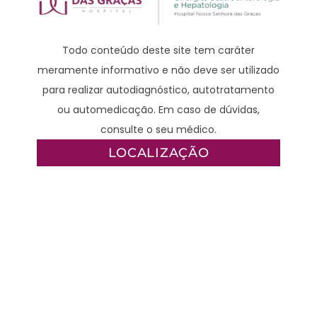
Todo conteúdo deste site tem caráter
meramente informativo e não deve ser utilizado
para realizar autodiagnóstico, autotratamento
ou automedicação. Em caso de dúvidas,
consulte o seu médico.
LOCALIZAÇÃO
Rua Professora Rosa Saporski, 229
Acesso 3 | 4º andar | Mercês | Curitiba-PR |
80.810-040
CONTATO
WhatsApp – Clínico: