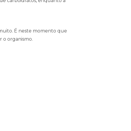
 de carboidratos, enquanto a
r muito. É neste momento que
r o organismo.