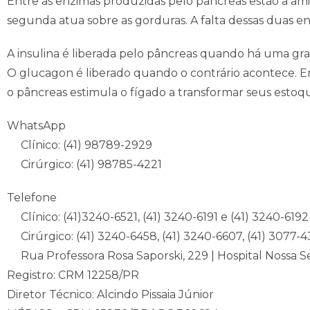
Entre as enzimas produzidas pelo pâncreas estão a amil
segunda atua sobre as gorduras. A falta dessas duas e
A insulina é liberada pelo pâncreas quando há uma gr
O glucagon é liberado quando o contrário acontece. E
o pâncreas estimula o fígado a transformar seus estoq
WhatsApp
Clínico: (41) 98789-2929
Cirúrgico: (41) 98785-4221
Telefone
Clínico: (41)3240-6521, (41) 3240-6191 e (41) 3240-6192
Cirúrgico: (41) 3240-6458, (41) 3240-6607, (41) 3077-
Rua Professora Rosa Saporski, 229 | Hospital Nossa S
Registro: CRM 12258/PR
Diretor Técnico: Alcindo Pissaia Júnior