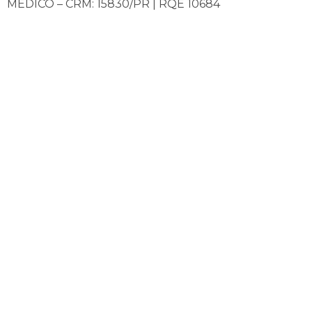
MÉDICO – CRM: 15830/PR | RQE 10684