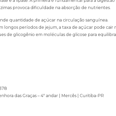
ase e a lipase. A primeira é fundamental para a digestão
nzimas provoca dificuldade na absorção de nutrientes.
ande quantidade de açúcar na circulação sanguínea.
m longos períodos de jejum, a taxa de açúcar pode cai
ues de glicogênio em moléculas de glicose para equilibra
4378
enhora das Graças – 4º andar | Mercês | Curitiba-PR