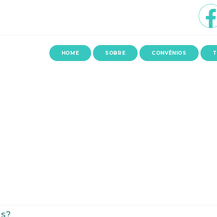
HOME
SOBRE
CONVÊNIOS
T
as?