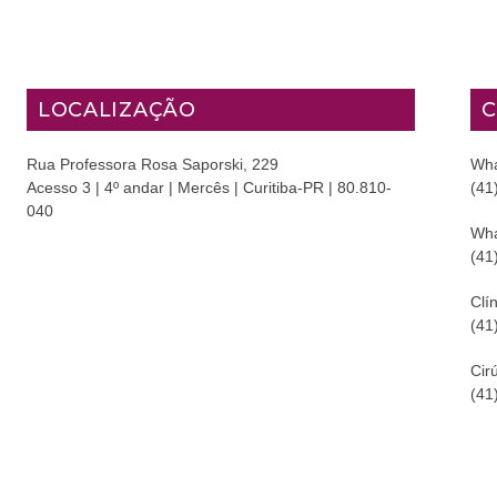
LOCALIZAÇÃO
C
Rua Professora Rosa Saporski, 229
Wha
Acesso 3 | 4º andar | Mercês | Curitiba-PR | 80.810-
(41
040
Wha
(41
Clín
(41
Cir
(41