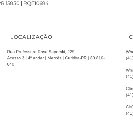
/PR 15830 | RQE10684
LOCALIZAÇÃO
C
Rua Professora Rosa Saporski, 229
Wha
Acesso 3 | 4º andar | Mercês | Curitiba-PR | 80.810-
(41
040
Wha
(41
Clín
(41
Cir
(41