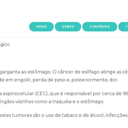
HOME
SOBRE
CONVÊNIOS
T
gico
garganta ao estômago. O câncer de esôfago atinge as c
e em engolir, perda de peso e, posteriormente, dor.
espinocelular (CEC), que é responsável por cerca de 96
órgãos vizinhos como a traquéia e o estômago.
 destes tumores são o uso de tabaco e de álcool, infecç