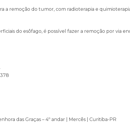
ara a remoção do tumor, com radioterapia e quimiotera
erficiais do esôfago, é possível fazer a remoção por via e
2
4378
enhora das Graças – 4º andar | Mercês | Curitiba-PR