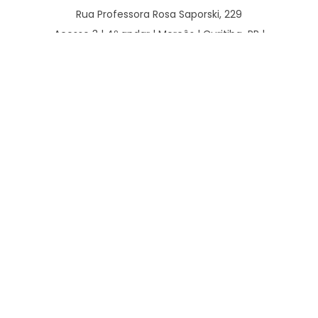
Rua Professora Rosa Saporski, 229
Acesso 3 | 4º andar | Mercês | Curitiba-PR |
80.810-040
CONTATO
WhatsApp – Clínico:
(41) 98789-2929
WhatsApp – Cirurgião:
(41) 3077-4378
Clínico:
(41) 3240-6521 | (41) 3240-6191 | (41) 3240-6192
Cirúrgico:
(41) 3240-6458 | (41) 3240-6607 | (41) 3077-