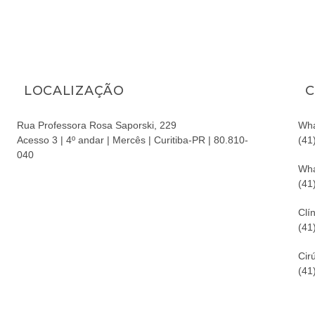
LOCALIZAÇÃO
C
Rua Professora Rosa Saporski, 229
Wha
Acesso 3 | 4º andar | Mercês | Curitiba-PR | 80.810-
(41
040
Wha
(41
Clín
(41
Cir
(41