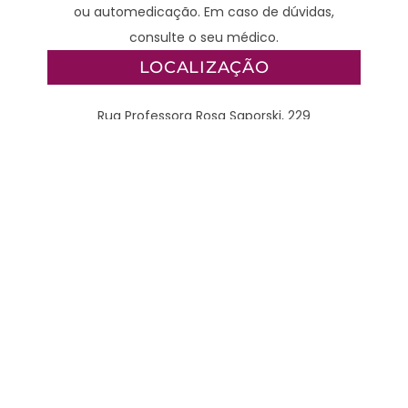
ou automedicação. Em caso de dúvidas,
consulte o seu médico.
LOCALIZAÇÃO
Rua Professora Rosa Saporski, 229
Acesso 3 | 4º andar | Mercês | Curitiba-PR |
80.810-040
CONTATO
WhatsApp – Clínico:
(41) 98789-2929
WhatsApp – Cirurgião:
(41) 3077-4378
Clínico: