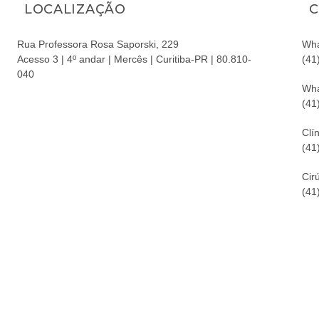
LOCALIZAÇÃO
C
Rua Professora Rosa Saporski, 229
Wha
Acesso 3 | 4º andar | Mercês | Curitiba-PR | 80.810-
(41
040
Wha
(41
Clín
(41
Cir
(41