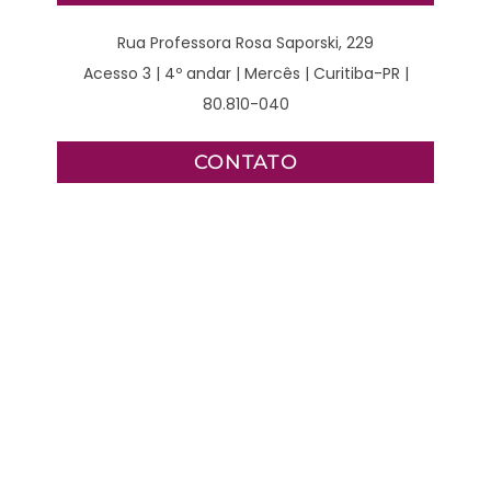
Rua Professora Rosa Saporski, 229
Acesso 3 | 4º andar | Mercês | Curitiba-PR |
80.810-040
CONTATO
WhatsApp – Clínico:
(41) 98789-2929
WhatsApp – Cirurgião:
(41) 3077-4378
Clínico:
(41) 3240-6521 | (41) 3240-6191 | (41) 3240-6192
Cirúrgico: