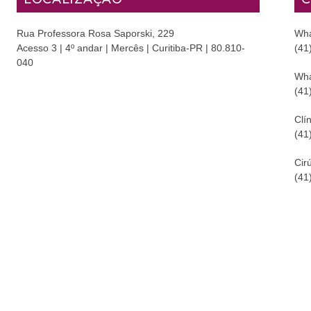
Rua Professora Rosa Saporski, 229
Wha
Acesso 3 | 4º andar | Mercês | Curitiba-PR | 80.810-
(41
040
Wha
(41
Clín
(41
Cir
(41