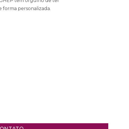
CIGHEP tem orgulho de ter
de forma personalizada.
ONTATO