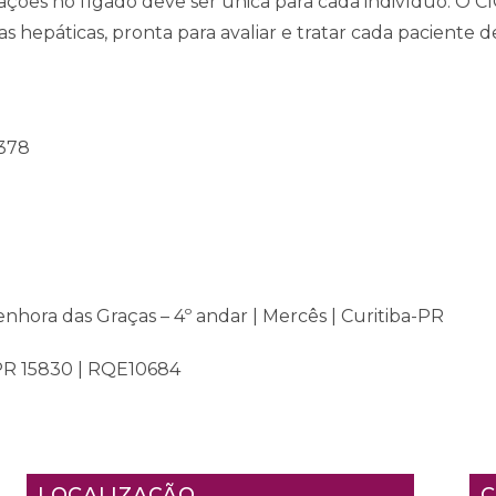
cações no fígado deve ser única para cada indivíduo. O 
s hepáticas, pronta para avaliar e tratar cada paciente 
4378
enhora das Graças – 4º andar | Mercês | Curitiba-PR
/PR 15830 | RQE10684
LOCALIZAÇÃO
C