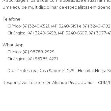
A abordagem para lidar com a obesidade e suas ramifi
uma equipe multidisciplinar de especialistas em doença
Telefone
Clínico: (41)3240-6521, (41) 3240-6191 e (41) 3240-6192
Cirúrgico: (41) 3240-6458, (41) 3240-6607, (41) 3077-
WhatsApp
Clínico: (41) 98789-2929
Cirúrgico: (41) 98785-4221
Rua Professora Rosa Saporski, 229 | Hospital Nossa S
Responsável Técnico: Dr. Alcindo Pissaia Júnior – CRM