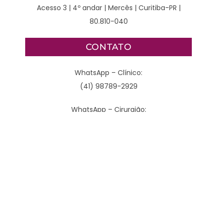
Acesso 3 | 4º andar | Mercês | Curitiba-PR |
80.810-040
CONTATO
WhatsApp – Clínico:
(41) 98789-2929
WhatsApp – Cirurgião:
(41) 3077-4378
Clínico:
(41) 3240-6521 | (41) 3240-6191 | (41) 3240-6192
Cirúrgico:
(41) 3240-6458 | (41) 3240-6607 | (41) 3077-
4378